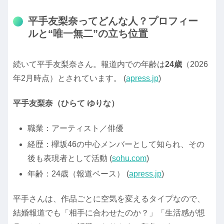
平手友梨奈ってどんな人？プロフィー
ルと“唯一無二”の立ち位置
続いて平手友梨奈さん。報道内での年齢は
24歳
（2026
年2月時点）とされています。 (
apress.jp
)
平手友梨奈（ひらて ゆりな）
職業：アーティスト／俳優
経歴：欅坂46の中心メンバーとして知られ、その
後も表現者として活動 (
sohu.com
)
年齢：24歳（報道ベース） (
apress.jp
)
平手さんは、作品ごとに空気を変えるタイプなので、
結婚報道でも「相手に合わせたのか？」「生活感が想