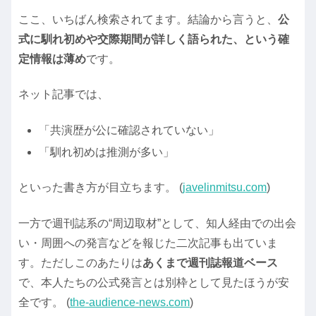
ここ、いちばん検索されてます。結論から言うと、
公
式に馴れ初めや交際期間が詳しく語られた、という確
定情報は薄め
です。
ネット記事では、
「共演歴が公に確認されていない」
「馴れ初めは推測が多い」
といった書き方が目立ちます。 (
javelinmitsu.com
)
一方で週刊誌系の“周辺取材”として、知人経由での出会
い・周囲への発言などを報じた二次記事も出ていま
す。ただしこのあたりは
あくまで週刊誌報道ベース
で、本人たちの公式発言とは別枠として見たほうが安
全です。 (
the-audience-news.com
)