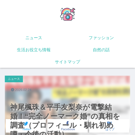
ニュース
ファッション
生活お役立ち情報
自然の話
サイトマップ
ニュース
2026.02.24
神尾楓珠＆平手友梨奈が電撃結
婚！“完全ノーマーク婚”の真相を
調査（プロフィール・馴れ初め
Twitter
Facebook
はてブ
噂・今後の活動）