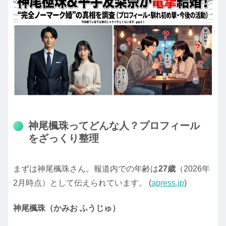
神尾楓珠ってどんな人？プロフィール
をざっくり整理
まずは神尾楓珠さん。報道内での年齢は
27歳
（2026年
2月時点）として伝えられています。 (
apress.jp
)
神尾楓珠（かみお ふうじゅ）