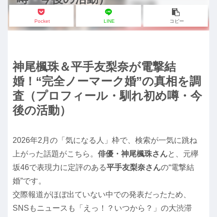
Pocket
LINE
コピー
神尾楓珠＆平手友梨奈が電撃結
婚！“完全ノーマーク婚”の真相を調
査（プロフィール・馴れ初め噂・今
後の活動）
2026年2月の「気になる人」枠で、検索が一気に跳ね
上がった話題がこちら。
俳優・神尾楓珠さん
と、元欅
坂46で表現力に定評のある
平手友梨奈さん
の“電撃結
婚”です。
交際報道がほぼ出ていない中での発表だったため、
SNSもニュースも「えっ！？いつから？」の大渋滞