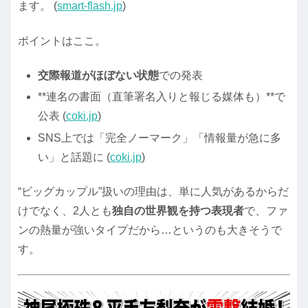
ます。 (
smart-flash.jp
)
ポイントはここ。
交際報道がほぼない状態
での発表
**連名の書面（直筆署名入りと報じる媒体も）**で
公表 (
coki.jp
)
SNS上では「完全ノーマーク」「情報量が急に多
い」と話題に (
coki.jp
)
“ビッグカップル”扱いの理由は、単に人気があるからだ
けでなく、2人とも
独自の世界観を持つ表現者
で、ファ
ンの熱量が強いタイプだから…というのも大きそうで
す。