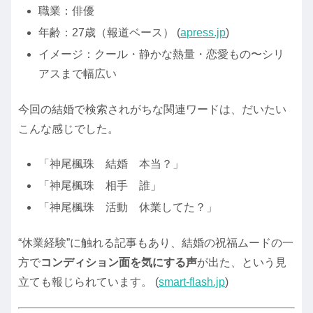
職業：俳優
年齢：27歳（報道ベース） (
apress.jp
)
イメージ：クール・静かな熱量・恋愛もの〜シリ
アスまで幅広い
今回の結婚で検索されがちな関連ワードは、だいたい
こんな感じでした。
「神尾楓珠 結婚 本当？」
「神尾楓珠 相手 誰」
「神尾楓珠 活動 休業してた？」
“休業経験”に触れる記事もあり、結婚の祝福ムードの一
方で
コンディション面を気にする声
が出た、という見
立ても報じられています。 (
smart-flash.jp
)