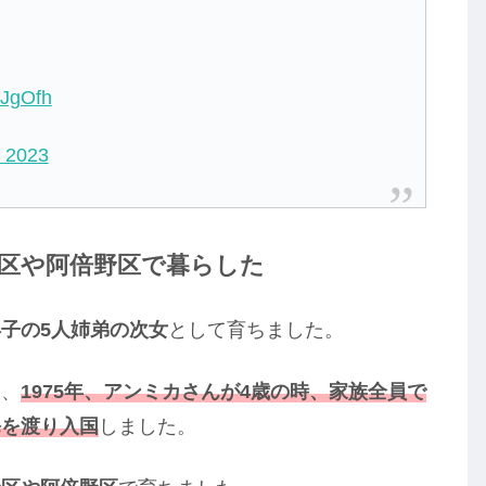
bJgOfh
, 2023
区や阿倍野区で暮らした
年子の5人姉弟の次女
として育ちました。
り、
1975年、アンミカさんが4歳の時、家族全員で
海を渡り入国
しました。