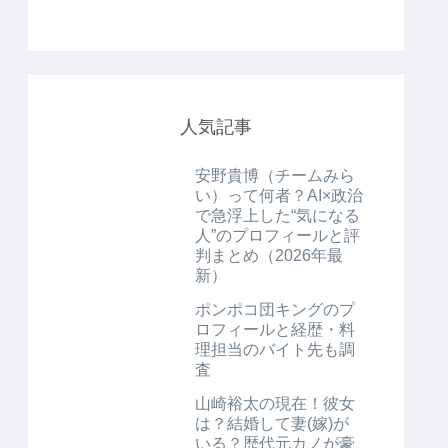
人気記事
安野貴博（チームみら
い）って何者？AI×政治
で急浮上した“気になる
人”のプロフィールと評
判まとめ（2026年最
新）
ポンポコ団キングのプ
ロフィールと経歴・料
理担当のバイト先も調
査
山崎裕太の現在！彼女
は？結婚して妻(嫁)が
いる？歴代元カノが豪