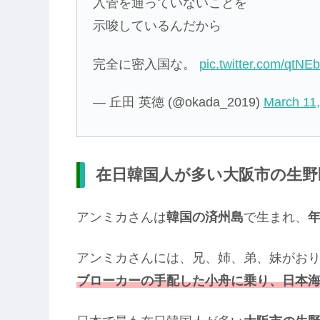
入管を通っていないことを
示唆しているんだから
完全に密入国な。
pic.twitter.com/qtNE
— 丘田 英徳 (@okada_2019)
March 11
在日韓国人が多い大阪市の生野
アンミカさんは
韓国の済州島
で生まれ、
アンミカさんには、兄、姉、弟、妹がお
ブローカーの手配した小舟に乗り、日本