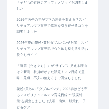
「子どもの直感力アップ」メソッドを調査しま
した
2026年丙午の年がママの運命を変える？スピ
リチュアルママ育児で幸運を引き寄せるコツを
調査しました
2026年春の花粉×黄砂ダブルパンチ対策！スピ
リチュアルママ育児流で心と体を整える生活お
役立ちガイド
「滝雲（たきぐも）」が“サイン”に見える理由
は？新潟・枝折峠がまた話題！ママ目線で意
味・見頃・不安の整え方まで調査しました
花粉×黄砂の「ダブルパンチ」2026春はどう守
る？スピリチュアルママ育児目線で“現実対
策”を調査しました（洗濯・換気・肌荒れ・子
どもケア）