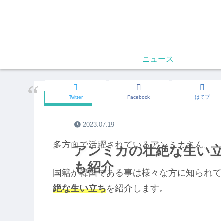
ニュース
Twitter
Facebook
はてブ
気になる人
2023.07.19
多方面で活躍されているアンミカさん。
アンミカの壮絶な生い
も紹介
国籍が韓国である事は様々な方に知られ
絶な生い立ち
を紹介します。