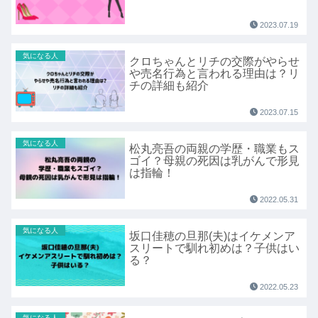
2023.07.19
気になる人
クロちゃんとリチの交際がやらせ
や売名行為と言われる理由は？リ
チの詳細も紹介
2023.07.15
気になる人
松丸亮吾の両親の学歴・職業もス
ゴイ？母親の死因は乳がんで形見
は指輪！
2022.05.31
気になる人
坂口佳穂の旦那(夫)はイケメンア
スリートで馴れ初めは？子供はい
る？
2022.05.23
気になる人