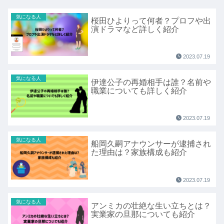
気になる人
桜田ひよりって何者？プロフや出
演ドラマなど詳しく紹介
2023.07.19
気になる人
伊達公子の再婚相手は誰？名前や
職業についても詳しく紹介
2023.07.19
気になる人
船岡久嗣アナウンサーが逮捕され
た理由は？家族構成も紹介
2023.07.19
気になる人
アンミカの壮絶な生い立ちとは？
実業家の旦那についても紹介