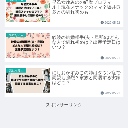
早乙女ゆみのの経歴プロフィー
ル！現在スナックのママ？坂井良
多との馴れ初めも
2022.05.22
気になる人
紗綾の結婚相手(夫・旦那)はどん
な人で馴れ初めは？出産予定日は
いつ？
2022.05.21
気になる人
にしおかすみこの姉はダウン症で
両親も強烈？家族と同居する実家
はどこ？
2022.05.21
スポンサーリンク