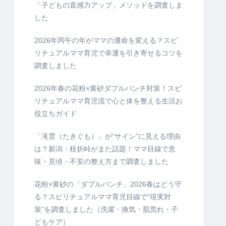
「子どもの直感力アップ」メソッドを調査しま
した
2026年丙午の年がママの運命を変える？スピ
リチュアルママ育児で幸運を引き寄せるコツを
調査しました
2026年春の花粉×黄砂ダブルパンチ対策！スピ
リチュアルママ育児流で心と体を整える生活お
役立ちガイド
「滝雲（たきぐも）」が“サイン”に見える理由
は？新潟・枝折峠がまた話題！ママ目線で意
味・見頃・不安の整え方まで調査しました
花粉×黄砂の「ダブルパンチ」2026春はどう守
る？スピリチュアルママ育児目線で“現実対
策”を調査しました（洗濯・換気・肌荒れ・子
どもケア）