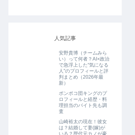
人気記事
安野貴博（チームみら
い）って何者？AI×政治
で急浮上した“気になる
人”のプロフィールと評
判まとめ（2026年最
新）
ポンポコ団キングのプ
ロフィールと経歴・料
理担当のバイト先も調
査
山崎裕太の現在！彼女
は？結婚して妻(嫁)が
いる？歴代元カノが豪