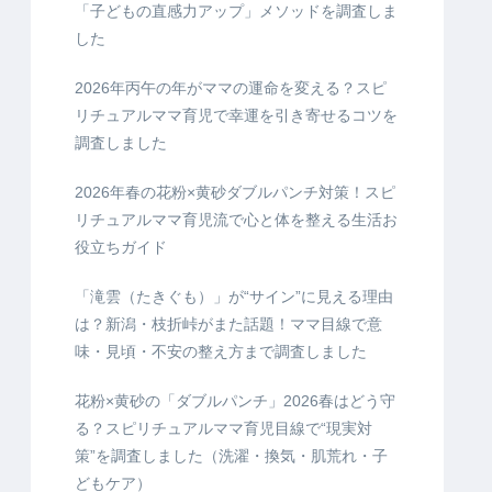
「子どもの直感力アップ」メソッドを調査しま
した
2026年丙午の年がママの運命を変える？スピ
リチュアルママ育児で幸運を引き寄せるコツを
調査しました
2026年春の花粉×黄砂ダブルパンチ対策！スピ
リチュアルママ育児流で心と体を整える生活お
役立ちガイド
「滝雲（たきぐも）」が“サイン”に見える理由
は？新潟・枝折峠がまた話題！ママ目線で意
味・見頃・不安の整え方まで調査しました
花粉×黄砂の「ダブルパンチ」2026春はどう守
る？スピリチュアルママ育児目線で“現実対
策”を調査しました（洗濯・換気・肌荒れ・子
どもケア）