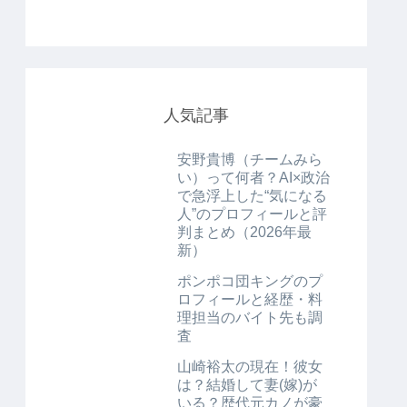
人気記事
安野貴博（チームみら
い）って何者？AI×政治
で急浮上した“気になる
人”のプロフィールと評
判まとめ（2026年最
新）
ポンポコ団キングのプ
ロフィールと経歴・料
理担当のバイト先も調
査
山崎裕太の現在！彼女
は？結婚して妻(嫁)が
いる？歴代元カノが豪