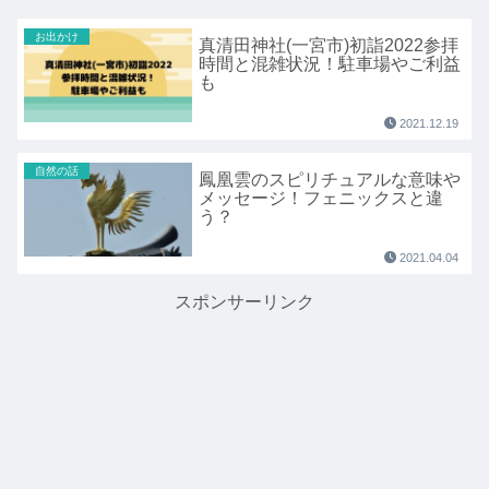
お出かけ
真清田神社(一宮市)初詣2022参拝
時間と混雑状況！駐車場やご利益
も
2021.12.19
自然の話
鳳凰雲のスピリチュアルな意味や
メッセージ！フェニックスと違
う？
2021.04.04
スポンサーリンク