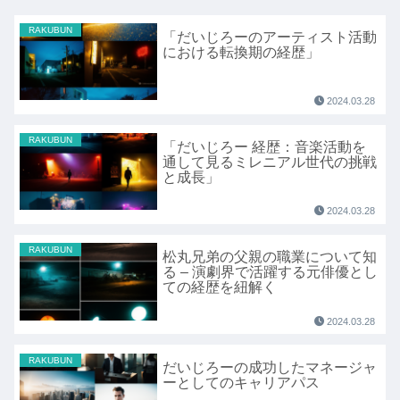
RAKUBUN
「だいじろーのアーティスト活動
における転換期の経歴」
2024.03.28
RAKUBUN
「だいじろー 経歴：音楽活動を
通して見るミレニアル世代の挑戦
と成長」
2024.03.28
RAKUBUN
松丸兄弟の父親の職業について知
る – 演劇界で活躍する元俳優とし
ての経歴を紐解く
2024.03.28
RAKUBUN
だいじろーの成功したマネージャ
ーとしてのキャリアパス