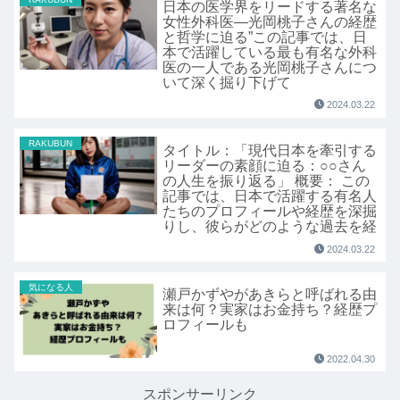
日本の医学界をリードする著名な
女性外科医―光岡桃子さんの経歴
と哲学に迫る”この記事では、日
本で活躍している最も有名な外科
医の一人である光岡桃子さんにつ
いて深く掘り下げて
2024.03.22
RAKUBUN
タイトル：「現代日本を牽引する
リーダーの素顔に迫る：○○さん
の人生を振り返る」 概要： この
記事では、日本で活躍する有名人
たちのプロフィールや経歴を深掘
りし、彼らがどのような過去を経
2024.03.22
気になる人
瀬戸かずやがあきらと呼ばれる由
来は何？実家はお金持ち？経歴プ
ロフィールも
2022.04.30
スポンサーリンク