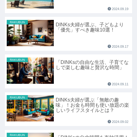
2024.09.19
RAKUBUN
DINKs夫婦が選ぶ、子どもより
「優先」すべき趣味10選！
2024.09.17
RAKUBUN
「DINKsの自由な生活、子育てな
しで楽しむ趣味と贅沢な時間」
2024.09.11
RAKUBUN
DINKs夫婦が選ぶ「無敵の趣
味」！お金も時間も使い放題の楽
しいライフスタイルとは？
2024.09.02
RAKUBUN