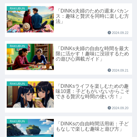
RAKUBUN
「DINKs夫婦のための週末バカン
ス：趣味と贅沢を同時に楽しむ方
法」
2024.09.22
RAKUBUN
「DINKs夫婦の自由な時間を最大
限に活かす！趣味に没頭するため
の遊び心満載ガイド」
2024.09.21
RAKUBUN
「DINKsライフを楽しむための趣
味10選：子どもがいないからこそ
できる贅沢な時間の使い方！」
2024.09.20
RAKUBUN
「DINKsの自由時間活用術：子ど
もなしで楽しむ趣味と遊び方」