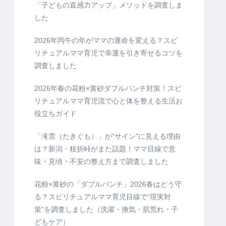
「子どもの直感力アップ」メソッドを調査しま
した
2026年丙午の年がママの運命を変える？スピ
リチュアルママ育児で幸運を引き寄せるコツを
調査しました
2026年春の花粉×黄砂ダブルパンチ対策！スピ
リチュアルママ育児流で心と体を整える生活お
役立ちガイド
「滝雲（たきぐも）」が“サイン”に見える理由
は？新潟・枝折峠がまた話題！ママ目線で意
味・見頃・不安の整え方まで調査しました
花粉×黄砂の「ダブルパンチ」2026春はどう守
る？スピリチュアルママ育児目線で“現実対
策”を調査しました（洗濯・換気・肌荒れ・子
どもケア）