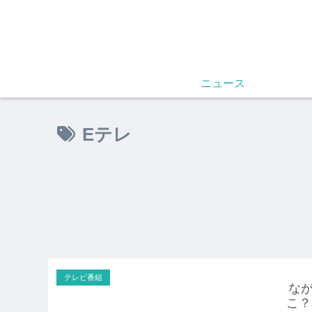
ニュース
Eテレ
テレビ番組
なが
こ？