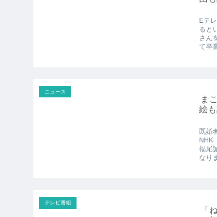
Eテ
ると
さん
て卒業
ニュース
まこ
絵も
既婚
NH
福尾
なりま
テレビ番組
「