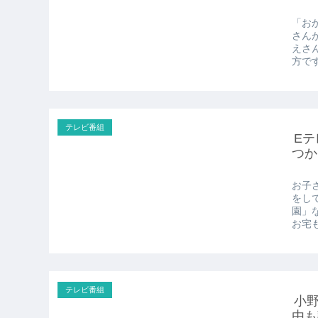
「お
さん
えさ
方です
テレビ番組
Eテ
つか
お子
をし
園」
お宅も
テレビ番組
小野
由も