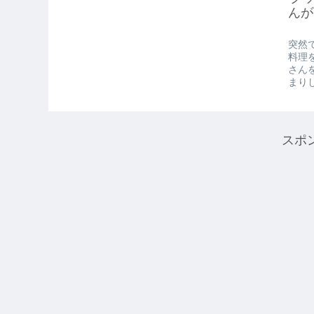
んが
突然
料理
さん
まりし
スポ