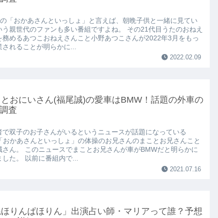
レの「おかあさんといっしょ」と言えば、朝晩子供と一緒に見てい
いう親世代のファンも多い番組ですよね。 その21代目うたのおねえ
を務めるあつこおねえさんこと小野あつこさんが2022年3月をもっ
されることが明らかに...
2022.02.09
とおにいさん(福尾誠)の愛車はBMW！話題の外車の
調査
者で双子のお子さんがいるというニュースが話題になっている
K「おかあさんといっしょ」の体操のお兄さんのまことお兄さんこと
誠さん。 このニュースでまことお兄さんが車がBMWだと明らかに
した。 以前に番組内で...
2021.07.16
ねほりんぱほりん」出演占い師・マリアって誰？予想