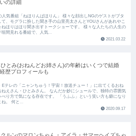
いの詳細
Kの人気番組「ねほりんぱほりん」 様々な顔出しNGのゲストがブタ
して、モグラに扮した聞き手の山里亮太さんとYOUさんがあれやこ
をねほりはほり聞き出すトークショーです。 様々な人たちの人生の
垣間見れる番組で、人気...
2021.03.22
ひとみ(おねんどお姉さん)の年齢はいくつで結婚
経歴プロフィールも
K・Eテレの「ニャンちゅう！宇宙！放送チュー！」に出てくるおね
おねえさん・ひとみさん。 なんだか妙にシュールで、独特の雰囲気
ゃべり方で気になる存在です。 「うふふ」という笑い方も癖になり
ね。 何と...
2020.09.17
ックルンのマロンちゃん・アイラ・サマーヘイズちゃ