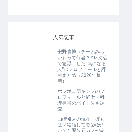
人気記事
安野貴博（チームみら
い）って何者？AI×政治
で急浮上した“気になる
人”のプロフィールと評
判まとめ（2026年最
新）
ポンポコ団キングのプ
ロフィールと経歴・料
理担当のバイト先も調
査
山崎裕太の現在！彼女
は？結婚して妻(嫁)が
いる？歴代元カノが豪