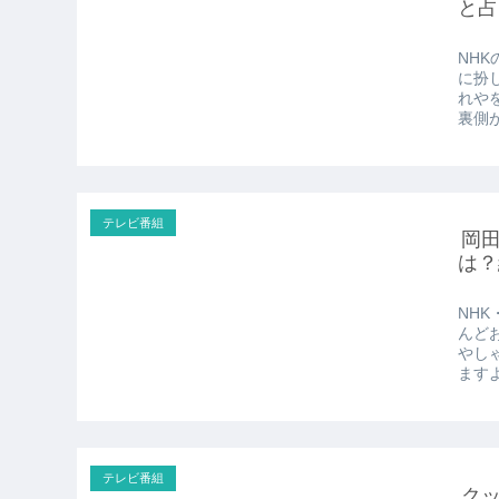
と占
NH
に扮
れや
裏側が
テレビ番組
岡田
は？
NH
んど
やし
ますよ
テレビ番組
ク