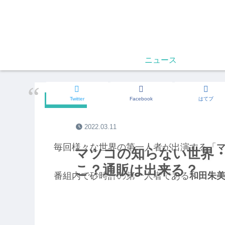
ニュース
Twitter
Facebook
はてブ
お出かけ
2022.03.11
毎回様々な世界の第一人者が出演する「
マツコの知らない世界
こ？通販は出来る？
番組内で砂時計の第一人者である
和田朱