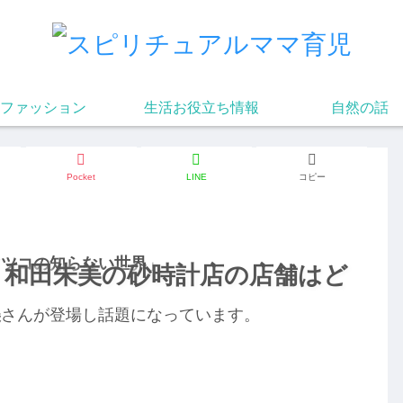
ファッション
生活お役立ち情報
自然の話
Pocket
LINE
コピー
マツコの知らない世界
」
・和田朱美の砂時計店の店舗はど
美
さんが登場し話題になっています。