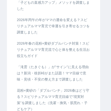
「子どもの直感力アップ」メソッドを調査しま
した
2026年丙午の年がママの運命を変える？スピ
リチュアルママ育児で幸運を引き寄せるコツを
調査しました
2026年春の花粉×黄砂ダブルパンチ対策！スピ
リチュアルママ育児流で心と体を整える生活お
役立ちガイド
「滝雲（たきぐも）」が“サイン”に見える理由
は？新潟・枝折峠がまた話題！ママ目線で意
味・見頃・不安の整え方まで調査しました
花粉×黄砂の「ダブルパンチ」2026春はどう守
る？スピリチュアルママ育児目線で“現実対
策”を調査しました（洗濯・換気・肌荒れ・子
どもケア）