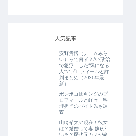
人気記事
安野貴博（チームみら
い）って何者？AI×政治
で急浮上した“気になる
人”のプロフィールと評
判まとめ（2026年最
新）
ポンポコ団キングのプ
ロフィールと経歴・料
理担当のバイト先も調
査
山崎裕太の現在！彼女
は？結婚して妻(嫁)が
いる？歴代元カノが豪