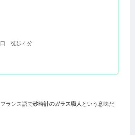
口 徒歩４分
はフランス語で
砂時計のガラス職人
という意味だ