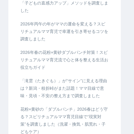
「子どもの直感力アップ」メソッドを調査しま
した
2026年丙午の年がママの運命を変える？スピ
リチュアルママ育児で幸運を引き寄せるコツを
調査しました
2026年春の花粉×黄砂ダブルパンチ対策！スピ
リチュアルママ育児流で心と体を整える生活お
役立ちガイド
「滝雲（たきぐも）」が“サイン”に見える理由
は？新潟・枝折峠がまた話題！ママ目線で意
味・見頃・不安の整え方まで調査しました
花粉×黄砂の「ダブルパンチ」2026春はどう守
る？スピリチュアルママ育児目線で“現実対
策”を調査しました（洗濯・換気・肌荒れ・子
どもケア）