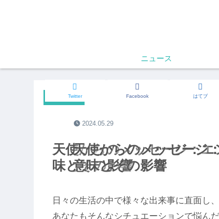
ニュース
Twitter
Facebook
はてブ
ニュース
2024.05.29
天使からのメッセージ：エ
天使からのメッセージ：
味とその影響
意味とその影響
日々の生活の中で様々な出来事に直面し
あなたもそんなシチュエーションで悩ん