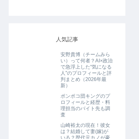
人気記事
安野貴博（チームみら
い）って何者？AI×政治
で急浮上した“気になる
人”のプロフィールと評
判まとめ（2026年最
新）
ポンポコ団キングのプ
ロフィールと経歴・料
理担当のバイト先も調
査
山崎裕太の現在！彼女
は？結婚して妻(嫁)が
いる？歴代元カノが豪