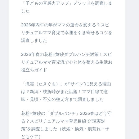
「子どもの直感力アップ」メソッドを調査しま
した
2026年丙午の年がママの運命を変える？スピ
リチュアルママ育児で幸運を引き寄せるコツを
調査しました
2026年春の花粉×黄砂ダブルパンチ対策！スピ
リチュアルママ育児流で心と体を整える生活お
役立ちガイド
「滝雲（たきぐも）」が“サイン”に見える理由
は？新潟・枝折峠がまた話題！ママ目線で意
味・見頃・不安の整え方まで調査しました
花粉×黄砂の「ダブルパンチ」2026春はどう守
る？スピリチュアルママ育児目線で“現実対
策”を調査しました（洗濯・換気・肌荒れ・子
どもケア）