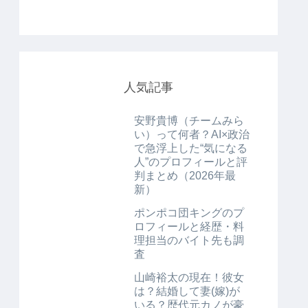
人気記事
安野貴博（チームみら
い）って何者？AI×政治
で急浮上した“気になる
人”のプロフィールと評
判まとめ（2026年最
新）
ポンポコ団キングのプ
ロフィールと経歴・料
理担当のバイト先も調
査
山崎裕太の現在！彼女
は？結婚して妻(嫁)が
いる？歴代元カノが豪