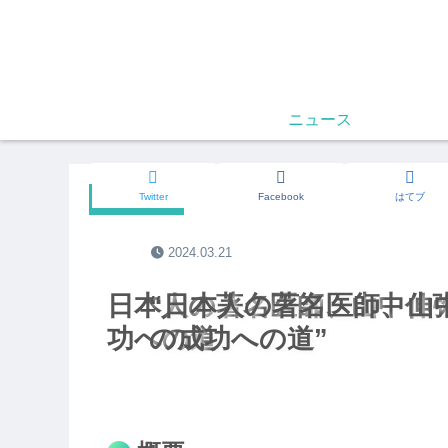
ニュース
Twitter
Facebook
はてブ
RAKUBUN
2024.03.21
日本人の著名医師、山中伸
“日本人の著名医師、山
功への道
の成功への道”