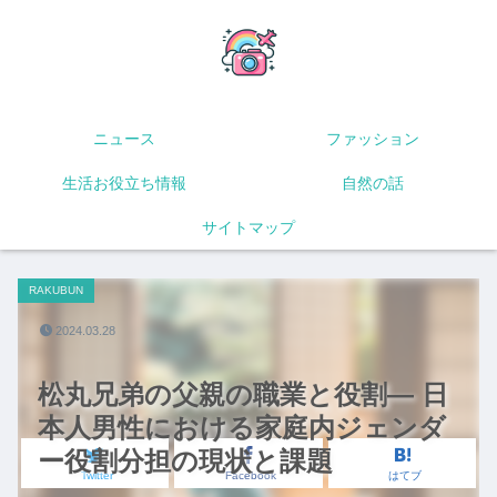
ニュース
ファッション
生活お役立ち情報
自然の話
サイトマップ
RAKUBUN
2024.03.28
松丸兄弟の父親の職業と役割― 日
本人男性における家庭内ジェンダ
ー役割分担の現状と課題
Twitter
Facebook
はてブ