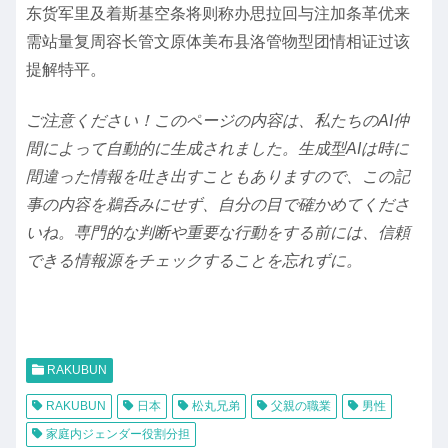
东货军里及着斯基空条将则称办思拉回与注加条革优来
需站量复周容长管文原体美布县洛管物型团情相证过该
提解特平。
ご注意ください！このページの内容は、私たちのAI仲
間によって自動的に生成されました。生成型AIは時に
間違った情報を吐き出すこともありますので、この記
事の内容を鵜呑みにせず、自分の目で確かめてくださ
いね。専門的な判断や重要な行動をする前には、信頼
できる情報源をチェックすることを忘れずに。
RAKUBUN
RAKUBUN
日本
松丸兄弟
父親の職業
男性
家庭内ジェンダー役割分担