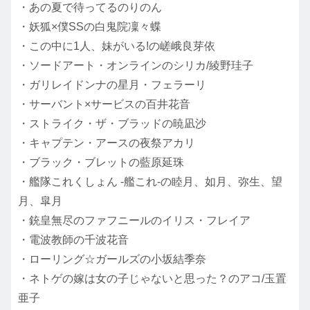
・あの夏で待ってるのりのん
・妖狐×僕SSの白鬼院凜々蝶
・この中に1人、妹がいる!の嵯峨良芽依
・ソードアート・オンラインのシリカ/綾野珪子
・ガリレイドンナの星月・フェラーリ
・サーバント×サービスの百井花音
・ストライク・ザ・ブラッドの暁凪沙
・キャプテン・アースの夜祭アカリ
・ブラック・ブレットの藍原延珠
・艦隊これくしょん -艦これ-の睦月、如月、弥生、望
月、皐月
・銃皇無尽のファフニールのイリス・フレイア
・電波教師の千波花音
・ローリング☆ガールズの小坂結季奈
・ネトゲの嫁は女の子じゃないと思った？のアコ/玉置
亜子