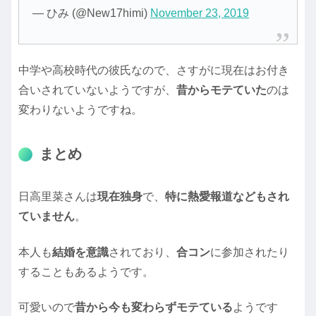
— ひみ (@New17himi)
November 23, 2019
中学や高校時代の彼氏なので、さすがに現在はお付き
合いされていないようですが、
昔からモテていた
のは
変わりないようですね。
まとめ
日高里菜さんは
現在独身
で、
特に熱愛報道などもされ
ていません
。
本人も
結婚を意識
されており、
合コン
に参加されたり
することもあるようです。
可愛いので
昔から今も変わらずモテている
ようです