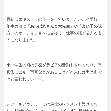
最初はエキストラの仕事をしていましたが、小学校一
年生の頃に「
あっぱれさんま大先生
」や「
よい子の味
方
」のオーディションに合格し、仕事の幅が増えるよ
うになりました。
小中学生の頃は
子役グラビア
の活動もされており、写
真集にビキニ写真などがあることが本人には黒歴史で
はと言われています。
テアトルアカデミーでは声優のレッスンも受けてお
り、13歳の時にWebアニメの『
ペンギン娘♥はぁと
』