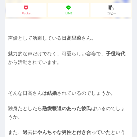
Pocket
LINE
コピー
声優として活躍している
日高里菜
さん。
魅力的な声だけでなく、可愛らしい容姿で、
子役時代
から活動されています。
そんな日高さんは
結婚
されているのでしょうか。
独身だとしたら
熱愛報道のあった彼氏
はいるのでしょ
うか。
また、
過去にやんちゃな男性と付き合っていた
という