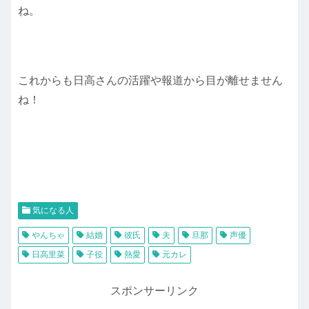
ね。
これからも日高さんの活躍や報道から目が離せません
ね！
気になる人
やんちゃ
結婚
彼氏
夫
旦那
声優
日高里菜
子役
熱愛
元カレ
スポンサーリンク