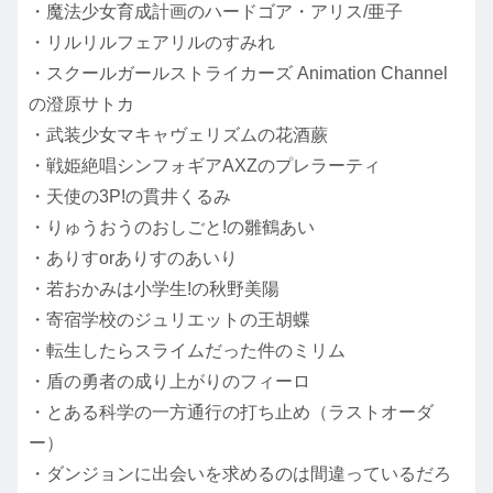
・魔法少女育成計画のハードゴア・アリス/亜子
・リルリルフェアリルのすみれ
・スクールガールストライカーズ Animation Channel
の澄原サトカ
・武装少女マキャヴェリズムの花酒蕨
・戦姫絶唱シンフォギアAXZのプレラーティ
・天使の3P!の貫井くるみ
・りゅうおうのおしごと!の雛鶴あい
・ありすorありすのあいり
・若おかみは小学生!の秋野美陽
・寄宿学校のジュリエットの王胡蝶
・転生したらスライムだった件のミリム
・盾の勇者の成り上がりのフィーロ
・とある科学の一方通行の打ち止め（ラストオーダ
ー）
・ダンジョンに出会いを求めるのは間違っているだろ