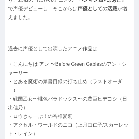
で声優デビューし、そこからは
声優としての活躍
が増
えました。
過去に声優として出演したアニメ作品は
・こんにちは アン 〜Before Green Gablesのアン・シ
ャーリー
・とある魔術の禁書目録の打ち止め（ラストオーダ
ー）
・戦国乙女〜桃色パラドックス〜の豊臣ヒデヨシ（日
出佳乃）
・ロウきゅーぶ！の香椎愛莉
・アクセル・ワールドのニコ（上月由仁子/スカーレッ
ト・レイン）