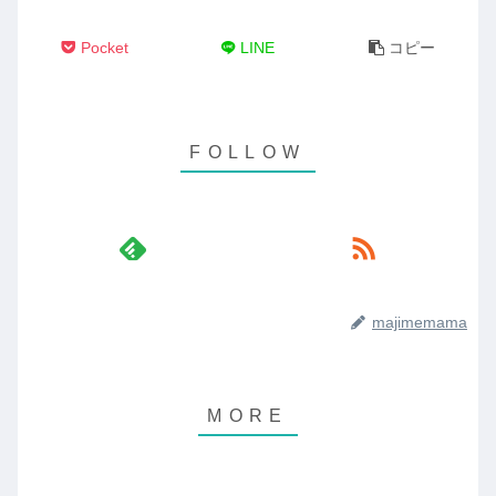
Pocket
LINE
コピー
majimemama