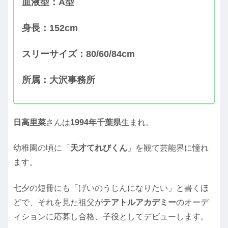
血液型：A型
身長：152cm
スリーサイズ：80/60/84cm
所属：大沢事務所
日高里菜
さんは
1994年千葉県
生まれ。
幼稚園の頃に「
天才てれびくん
」を観て芸能界に憧れ
ます。
七夕の短冊にも「げいのうじんになりたい」と書くほ
どで、それを見た祖父が
テアトルアカデミー
のオーデ
ィションに応募し合格、子役としてデビューします。