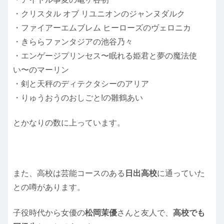
・クリスタル オブ リユニオンのジャンヌダルク
・ファイアーエムブレム ヒーローズのヴェロニカ
・きららファンタジアの池谷乃々
・エンゲージプリンセス〜眠れる姫君と夢の魔法使
い〜のマーリン
・剣と天秤のディテクタシーのアリア
・りゅうおうのおしごと!の雛鶴あい
とかなりの数に上っています。
また、高校は芸能コースのある
日出高校
に通っていた
との噂があります。
子役時代から女優の
松岡茉優
さんと友人で、
高校でも