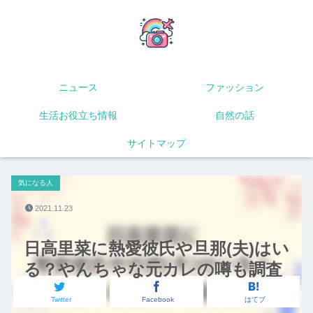
ニュース
ファッション
生活お役立ち情報
自然の話
サイトマップ
気になる人
2021.11.23
日高里菜に熱愛彼氏や旦那(夫)はい
る？やんちゃな元カレの噂も調査
Twitter
Facebook
はてブ