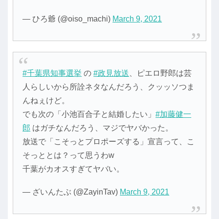
— ひろ爺 (@oiso_machi)
March 9, 2021
#千葉県知事選挙
の
#政見放送
、ピエロ野郎は芸
人らしいから所詮ネタなんだろう、クッッソつま
んねぇけど。
でも次の「小池百合子と結婚したい」
#加藤健一
郎
はガチなんだろう、マジでヤバかった。
放送で「こそっとプロポーズする」宣言って、こ
そっととは？って思うわw
千葉がカオスすぎてヤバい。
— ざいんたぶ (@ZayinTav)
March 9, 2021