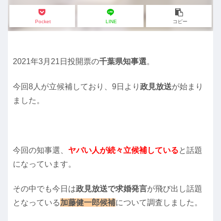
Pocket
LINE
コピー
2021年3月21日投開票の
千葉県知事選
。
今回8人が立候補しており、9日より
政見放送
が始まり
ました。
今回の知事選、
ヤバい人が続々立候補している
と話題
になっています。
その中でも今日は
政見放送で求婚発言
が飛び出し話題
となっている
加藤健一郎候補
について調査しました。