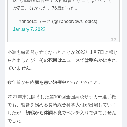
氏（現長崎総合科学大付監督）が亡くなったこと
が7日、分かった。76歳だった。
— Yahoo!ニュース (@YahooNewsTopics)
January 7, 2022
小嶺忠敏監督が亡くなったことが2022年1月7日に報じ
られましたが、
その死因はニュースでは明らかにされ
ていません
。
数年前から
内臓を患い治療中
だったとのこと。
2021年末に開幕した第100回全国高校サッカー選手権
でも、監督を務める長崎総合科学大付が出場していま
したが、
初戦から体調不良
でベンチ入りできてません
でした。