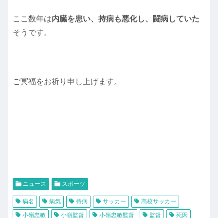
ここ数年は
内臓を患い、持病も悪化し、闘病していた
そうです。
ご冥福をお祈り申し上げます。
ニュース
スポーツ
病名
病気
持病
サッカー
高校サッカー
小嶺忠敏
小嶺監督
小嶺忠敏監督
監督
死因