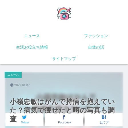
ニュース
ファッション
生活お役立ち情報
自然の話
サイトマップ
ニュース
2022.01.07
小嶺忠敏はがんで持病を抱えてい
た？病気で痩せたと噂の写真も調
査
Twitter
Facebook
はてブ