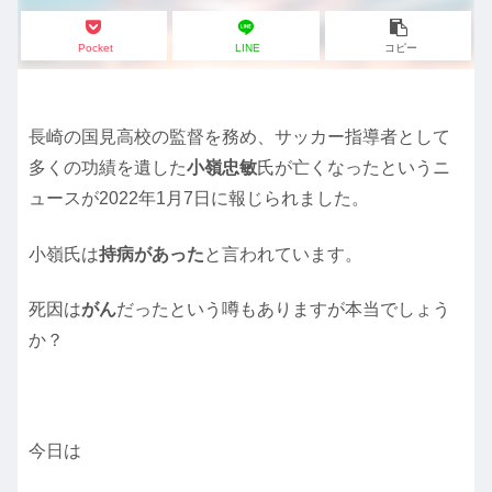
Pocket
LINE
コピー
長崎の国見高校の監督を務め、サッカー指導者として
多くの功績を遺した
小嶺忠敏
氏が亡くなったというニ
ュースが2022年1月7日に報じられました。
小嶺氏は
持病があった
と言われています。
死因は
がん
だったという噂もありますが本当でしょう
か？
今日は