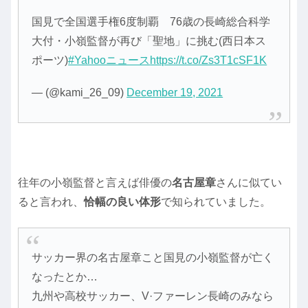
国見で全国選手権6度制覇 76歳の長崎総合科学
大付・小嶺監督が再び「聖地」に挑む(西日本ス
ポーツ)
#Yahooニュース
https://t.co/Zs3T1cSF1K
— (@kami_26_09)
December 19, 2021
往年の小嶺監督と言えば俳優の
名古屋章
さんに似てい
ると言われ、
恰幅の良い体形
で知られていました。
サッカー界の名古屋章こと国見の小嶺監督が亡く
なったとか…
九州や高校サッカー、V·ファーレン長崎のみなら