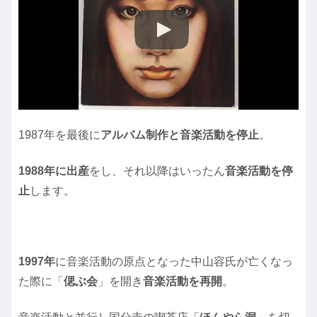
1987年を最後に
アルバム制作と音楽活動を停止
。
1988年に出産
をし、それ以降はいったん
音楽活動を停
止
します。
1997年
に音楽活動の原点となった中山容氏が亡くなっ
た際に「
偲ぶ会
」を開き
音楽活動を再開
。