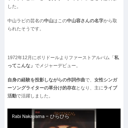
した。
中山ラビの芸名の
中山
はこの
中山容さんの名字
から取
られたそうです。
1972年12月にポリドールよりファーストアルバム「
私
ってこんな」
でメジャーデビュー。
自身の経験を投影しながらの作詞作曲
で、
女性シンガ
ーソングライターの草分け的存在
となり、主に
ライブ
活動
で活躍しました。
Rabi Nakayama ‎– ひらひら