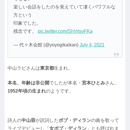
楽しい会話をしたのを覚えていて凄くパワフルな
方という
印象でした。
残念です。
pic.twitter.com/ShVrtsvFKa
— 代々木会館 (@yoyogikaikan)
July 4, 2021
中山ラビさんは
東京都
生まれ。
本名、年齢は非公開
でしたが本名・
宮本ひとみ
さん、
1952年頃の生まれ
のようです。
詩人の
中山容
が訳詞した
ボブ・ディラン
の曲を歌って
ライブデビューし「
女ボブ・ディラン
」とも呼ばれま