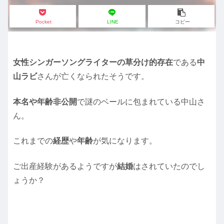
Pocket
LINE
コピー
女性シンガーソングライターの草分け的存在
である
中
山ラビ
さんが亡くなられたそうです。
本名や年齢非公開
で謎のベールに包まれている中山さ
ん。
これまでの
経歴
や
年齢
が気になります。
ご出産経験があるようですが
結婚
はされていたのでし
ょうか？