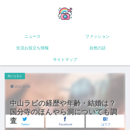
ニュース
ファッション
生活お役立ち情報
自然の話
サイトマップ
気になる人
2021.07.05
中山ラビの経歴や年齢・結婚は？
国分寺のほんやら洞についても調
査
Twitter
Facebook
はてブ