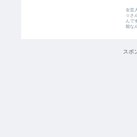
女芸
☆さ
んで
能なん
スポ