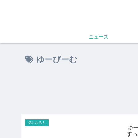
ニュース
ゆーびーむ
気になる人
ゆー
すっ