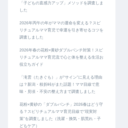
「子どもの直感力アップ」メソッドを調査しま
した
2026年丙午の年がママの運命を変える？スピ
リチュアルママ育児で幸運を引き寄せるコツを
調査しました
2026年春の花粉×黄砂ダブルパンチ対策！スピ
リチュアルママ育児流で心と体を整える生活お
役立ちガイド
「滝雲（たきぐも）」が“サイン”に見える理由
は？新潟・枝折峠がまた話題！ママ目線で意
味・見頃・不安の整え方まで調査しました
花粉×黄砂の「ダブルパンチ」2026春はどう守
る？スピリチュアルママ育児目線で“現実対
策”を調査しました（洗濯・換気・肌荒れ・子
どもケア）