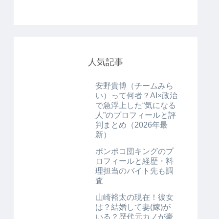
人気記事
安野貴博（チームみら
い）って何者？AI×政治
で急浮上した“気になる
人”のプロフィールと評
判まとめ（2026年最
新）
ポンポコ団キングのプ
ロフィールと経歴・料
理担当のバイト先も調
査
山崎裕太の現在！彼女
は？結婚して妻(嫁)が
いる？歴代元カノが豪