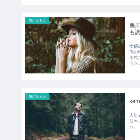
気になる人
美
も
女優
供の
美馬
うか
気になる人
ke
人気
日本
う。 