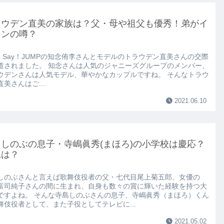
ラウデン直美の家族は？父・母や祖父も優秀！弟がイ
メンの噂？
y！Say！JUMPの知念侑李さんとモデルのトラウデン直美さんの交際
道されました。 知念さんは人気のジャニーズグループのメンバー、
ウデンさんは人気モデル、華やかなカップルですね。 そんなトラウ
美さんはご...
2021.06.10
しのぶの息子・寺嶋眞秀(まほろ)の小学校は慶応？
親は？
しのぶさんと言えば歌舞伎役者の父・七代目尾上菊五郎、女優の
富司純子さんの間に生まれ、自身も数々の賞に輝いた経験を持つ大
ですよね。 そんな寺島しのぶさんの息子、寺嶋眞秀（まほろ）くん
舞伎役者として、また子役としてテレビに...
2021.05.02