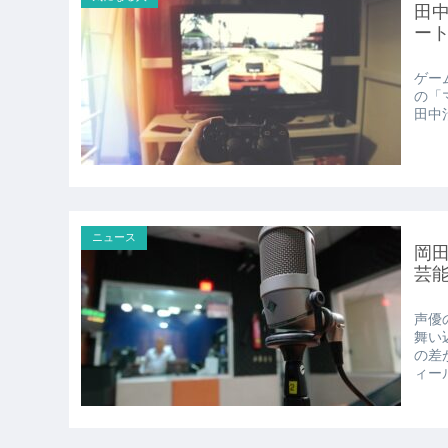
田中
ー
ゲー
の「
田中治
ニュース
岡
芸
声優
舞い
の差
ィール