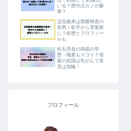
いる？歴代元カノが豪
華？
辺見鑑孝は西郷輝彦の
長男！歌手から実業家
に？経歴とプロフィー
ルも
松丸亮吾の両親の学
歴・職業もスゴイ？母
親の死因は乳がんで形
見は指輪！
プロフィール