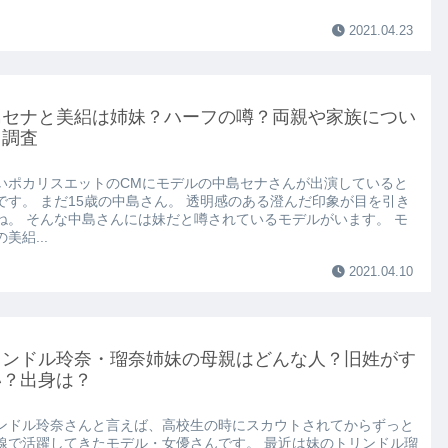
2021.04.23
島セナと美絽は姉妹？ハーフの噂？両親や家族につい
も調査
いポカリスエットのCMにモデルの中島セナさんが出演していると
です。 まだ15歳の中島さん。 透明感のある澄んだ印象が目を引き
ね。 そんな中島さんには妹だと噂されているモデルがいます。 モ
美絽...
2021.04.10
リンドル玲奈・瑠奈姉妹の母親はどんな人？旧姓がす
い？出身は？
ンドル玲奈さんと言えば、高校生の時にスカウトされてからずっと
線で活躍してきたモデル・女優さんです。 最近は妹のトリンドル瑠