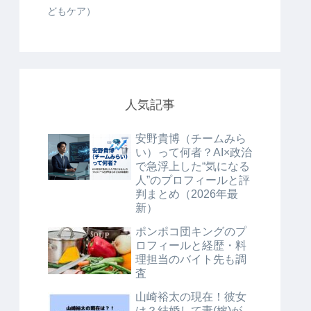
どもケア）
人気記事
安野貴博（チームみら
い）って何者？AI×政治
で急浮上した“気になる
人”のプロフィールと評
判まとめ（2026年最
新）
ポンポコ団キングのプ
ロフィールと経歴・料
理担当のバイト先も調
査
山崎裕太の現在！彼女
は？結婚して妻(嫁)が