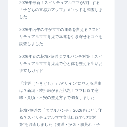
2026年最新！スピリチュアルママが注目する
「子どもの直感力アップ」メソッドを調査しま
した
2026年丙午の年がママの運命を変える？スピ
リチュアルママ育児で幸運を引き寄せるコツを
調査しました
2026年春の花粉×黄砂ダブルパンチ対策！スピ
リチュアルママ育児流で心と体を整える生活お
役立ちガイド
「滝雲（たきぐも）」が“サイン”に見える理由
は？新潟・枝折峠がまた話題！ママ目線で意
味・見頃・不安の整え方まで調査しました
花粉×黄砂の「ダブルパンチ」2026春はどう守
る？スピリチュアルママ育児目線で“現実対
策”を調査しました（洗濯・換気・肌荒れ・子