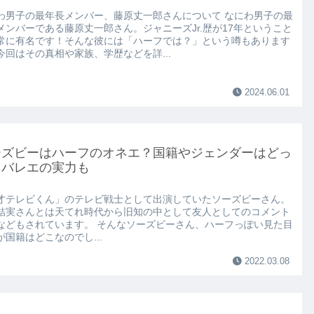
わ男子の最年長メンバー、藤原丈一郎さんについて なにわ男子の最
メンバーである藤原丈一郎さん。ジャニーズJr.歴が17年ということ
常に有名です！そんな彼には「ハーフでは？」という噂もあります
今回はその真相や家族、学歴などを詳...
2024.06.01
ーズビーはハーフのオネエ？国籍やジェンダーはどっ
？バレエの実力も
才テレビくん」のテレビ戦士として出演していたソーズビーさん。
結実さんとは天てれ時代から旧知の中として友人としてのコメント
などもされています。 そんなソーズビーさん、ハーフっぽい見た目
が国籍はどこなのでし...
2022.03.08