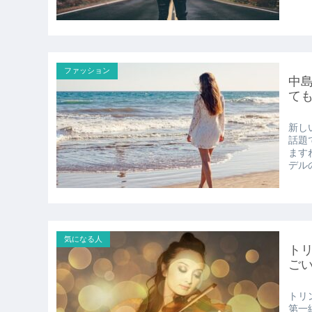
ファッション
中
て
新し
話題
ます
デルの
気になる人
ト
ご
トリ
第一