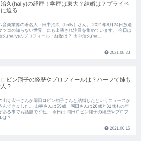
治久(hally)の経歴！学歴は東大？結婚は？プライベ
トに迫る
ム音楽業界の著名人・田中治久（hally）さん。 2021年8月24日放送
マツコの知らない世界」にも出演され注目を集めています。 今日は
久(hally)のプロフィール・経歴は？ 田中治久(ha...
2021.08.23
田ロビン翔子の経歴やプロフィールは？ハーフで姉も
能人？
の山寺宏一さんが岡田ロビン翔子さんと結婚したというニュースが
込んできました。 山寺さんは59歳、岡田さんは28歳と31歳もの年
がある事でも話題ですね。 今日は 岡田ロビン翔子の経歴やプロフ
は？ ...
2021.06.15