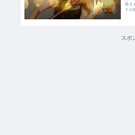
奈さ
ドル
スポ