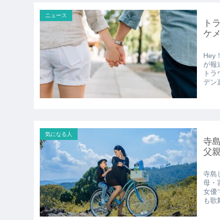
ニュース
ト
ケ
He
が報
トラ
デン直
気になる人
寺島
父
寺島
母・
女優
も歌