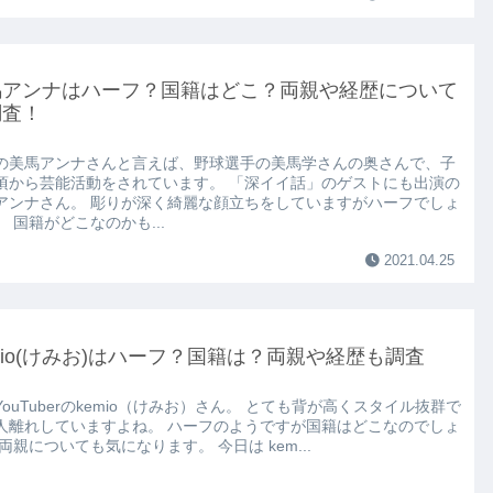
馬アンナはハーフ？国籍はどこ？両親や経歴について
調査！
の美馬アンナさんと言えば、野球選手の美馬学さんの奥さんで、子
頃から芸能活動をされています。 「深イイ話」のゲストにも出演の
アンナさん。 彫りが深く綺麗な顔立ちをしていますがハーフでしょ
。 国籍がどこなのかも...
2021.04.25
mio(けみお)はハーフ？国籍は？両親や経歴も調査
YouTuberのkemio（けみお）さん。 とても背が高くスタイル抜群で
人離れしていますよね。 ハーフのようですが国籍はどこなのでしょ
両親についても気になります。 今日は kem...