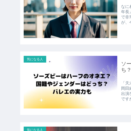
なに
年長
で非
が、
気になる人
ソ
ち
「天
岡田
出演
です
気になる人