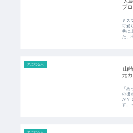
大
プロ
ミス
可愛
共に
た、出
気になる人
山崎
元カ
「あ
の後
か？
す。 今
気になる人