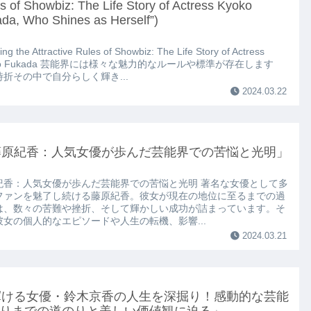
s of Showbiz: The Life Story of Actress Kyoko
da, Who Shines as Herself”)
ing the Attractive Rules of Showbiz: The Life Story of Actress
ko Fukada 芸能界には様々な魅力的なルールや標準が存在します
時折その中で自分らしく輝き...
2024.03.22
藤原紀香：人気女優が歩んだ芸能界での苦悩と光明」
紀香：人気女優が歩んだ芸能界での苦悩と光明 著名な女優として多
ファンを魅了し続ける藤原紀香。彼女が現在の地位に至るまでの過
は、数々の苦難や挫折、そして輝かしい成功が詰まっています。そ
彼女の個人的なエピソードや人生の転機、影響...
2024.03.21
輝ける女優・鈴木京香の人生を深掘り！感動的な芸能
りまでの道のりと美しい価値観に迫る」