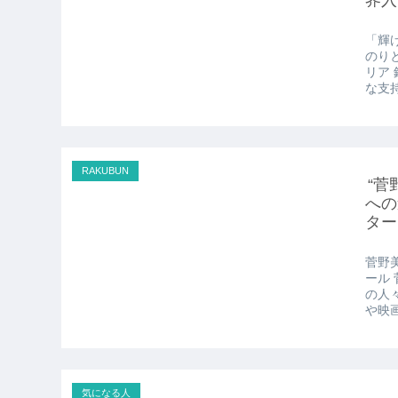
「輝
のり
リア
な支
RAKUBUN
“
への
ター
菅野
ール
の人
や映
気になる人