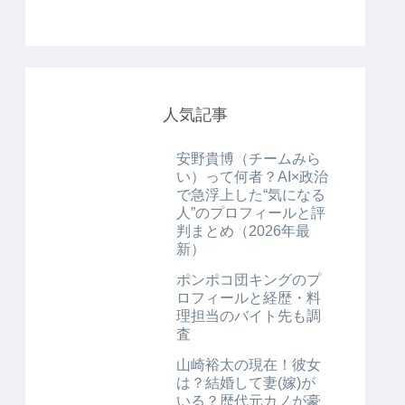
人気記事
安野貴博（チームみら
い）って何者？AI×政治
で急浮上した“気になる
人”のプロフィールと評
判まとめ（2026年最
新）
ポンポコ団キングのプ
ロフィールと経歴・料
理担当のバイト先も調
査
山崎裕太の現在！彼女
は？結婚して妻(嫁)が
いる？歴代元カノが豪