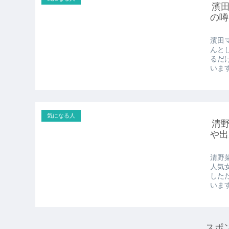
濱
の噂
濱田
んと
るだ
います
気になる人
清
や出
清野
人気
した
います
スポ