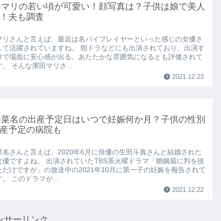
田マリの若い頃が可愛い！顔写真は？子供は娘で美人
！夫も調査
マリさんと言えば、最近は名バイプレイヤーといった感じの女優さ
して活躍されていますね。 朝ドラなどにも出演されており、出演す
けで場面に安心感が出る、あたたかな雰囲気になるとも評価されて
。 そんな濱田マリさ...
2021.12.23
野菜名の出産予定日はいつで妊娠何か月？子供の性別
産予定の病院も
菜名さんと言えば、2020年6月に俳優の生田斗真さんと結婚された
女優ですよね。 出演されていたTBS系火曜ドラマ「婚姻届に判を捺
ただけですが」の放送中の2021年10月に第一子の妊娠を報告されて
。 このドラマが...
2021.12.22
ンサーリンク