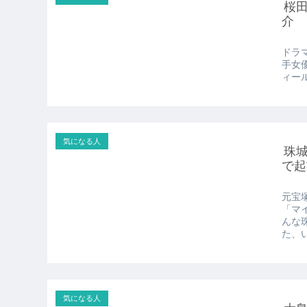
桜
介
ドラマ
手女
ィー
気になる人
珠
で起
元宝
「マ
んな
た、い
気になる人