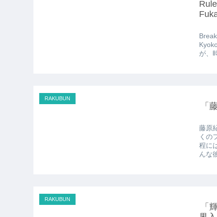
Rule
Fuka
Break
Kyo
が、
RAKUBUN
「
藤原
くの
程に
んな
RAKUBUN
「
界入