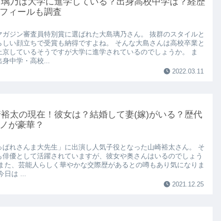
島璃乃は大学に進学している？出身高校中学は？経歴
フィールも調査
マガジン審査員特別賞に選ばれた大島璃乃さん。 抜群のスタイルと
らしい顔立ちで受賞も納得ですよね。 そんな大島さんは高校卒業と
上京しているそうですが大学に進学されているのでしょうか。 ま
身中学・高校...
2022.03.11
裕太の現在！彼女は？結婚して妻(嫁)がいる？歴代
ノが豪華？
っぱれさんま大先生」に出演し人気子役となった山崎裕太さん。 そ
も俳優として活躍されていますが、彼女や奥さんはいるのでしょう
 また、芸能人らしく華やかな交際歴があるとの噂もあり気になりま
日は ...
2021.12.25