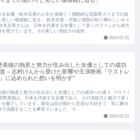
ける女優・鈴木京香の人生を深掘り！感動的な芸能界入りまでの道
と美しい価値観に迫る」 鈴木京香：才能と情熱が紡ぐ輝かしいキャ
 鈴木京香さんは、日本を代表する女優として多くのファンから絶大
持を受けています。その美しい演技力や知性...
2024.03.21
菅野美穂の熱意と努力が生み出した女優としての成功
道 – 志村けんから受けた影響や主演映画『ラストレ
』に込められた想いを明かす”
美穂の熱意と努力が生み出した女優としての成功への道 1. プロフィ
 菅野美穂は、日本を代表する女優であり、その演技力と魅力で多く
々を魅了しています。彼女は幼少期から芝居が大好きで、常に舞台
画で活躍することを夢見ていました。そ...
2024.03.21