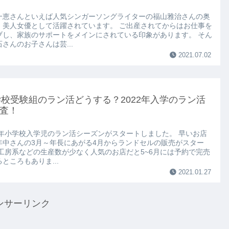
一恵さんといえば人気シンガーソングライターの福山雅治さんの奥
、美人女優として活躍されています。 ご出産されてからはお仕事を
ブし、家族のサポートをメインにされている印象があります。 そん
さんのお子さんは芸...
2021.07.02
校受験組のラン活どうする？2022年入学のラン活
査！
22年小学校入学児のラン活シーズンがスタートしました。 早いお店
年中さんの3月～年長にあがる4月からランドセルの販売がスター
 工房系などの生産数が少なく人気のお店だと5~6月には予約で完売
ところもありま...
2021.01.27
ンサーリンク