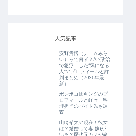
人気記事
安野貴博（チームみら
い）って何者？AI×政治
で急浮上した“気になる
人”のプロフィールと評
判まとめ（2026年最
新）
ポンポコ団キングのプ
ロフィールと経歴・料
理担当のバイト先も調
査
山崎裕太の現在！彼女
は？結婚して妻(嫁)が
いる？歴代元カノが豪