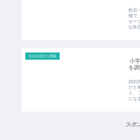
吹石
様で
セー
な吹石
生活お役立ち情報
小学
を調
20
だと
ト。
になる
スポ