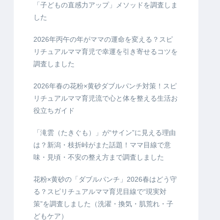
「子どもの直感力アップ」メソッドを調査しま
した
2026年丙午の年がママの運命を変える？スピ
リチュアルママ育児で幸運を引き寄せるコツを
調査しました
2026年春の花粉×黄砂ダブルパンチ対策！スピ
リチュアルママ育児流で心と体を整える生活お
役立ちガイド
「滝雲（たきぐも）」が“サイン”に見える理由
は？新潟・枝折峠がまた話題！ママ目線で意
味・見頃・不安の整え方まで調査しました
花粉×黄砂の「ダブルパンチ」2026春はどう守
る？スピリチュアルママ育児目線で“現実対
策”を調査しました（洗濯・換気・肌荒れ・子
どもケア）