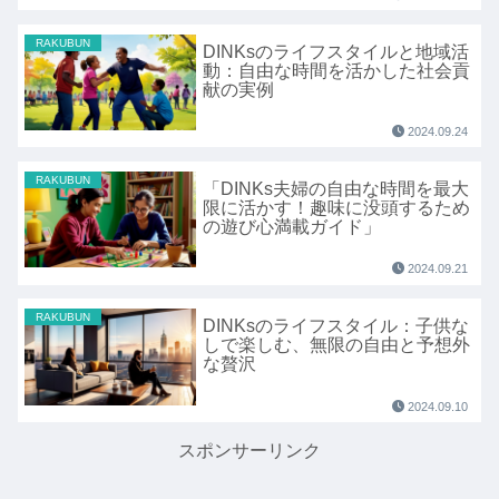
RAKUBUN
DINKsのライフスタイルと地域活
動：自由な時間を活かした社会貢
献の実例
2024.09.24
RAKUBUN
「DINKs夫婦の自由な時間を最大
限に活かす！趣味に没頭するため
の遊び心満載ガイド」
2024.09.21
RAKUBUN
DINKsのライフスタイル：子供な
しで楽しむ、無限の自由と予想外
な贅沢
2024.09.10
スポンサーリンク