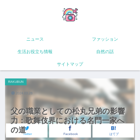
ニュース
ファッション
生活お役立ち情報
自然の話
サイトマップ
RAKUBUN
2024.03.28
父の職業としての松丸兄弟の影響
力：歌舞伎界における名門一家へ
の道
Twitter
Facebook
はてブ