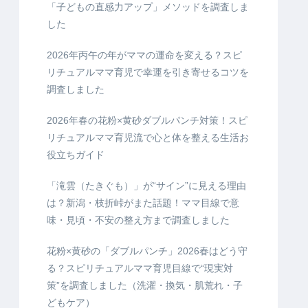
「子どもの直感力アップ」メソッドを調査しま
した
2026年丙午の年がママの運命を変える？スピ
リチュアルママ育児で幸運を引き寄せるコツを
調査しました
2026年春の花粉×黄砂ダブルパンチ対策！スピ
リチュアルママ育児流で心と体を整える生活お
役立ちガイド
「滝雲（たきぐも）」が“サイン”に見える理由
は？新潟・枝折峠がまた話題！ママ目線で意
味・見頃・不安の整え方まで調査しました
花粉×黄砂の「ダブルパンチ」2026春はどう守
る？スピリチュアルママ育児目線で“現実対
策”を調査しました（洗濯・換気・肌荒れ・子
どもケア）