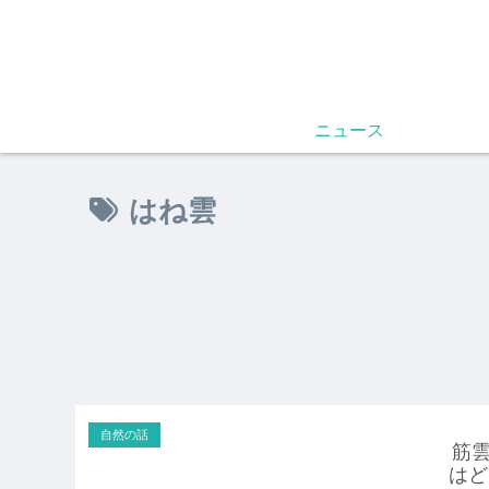
ニュース
はね雲
自然の話
筋
はど