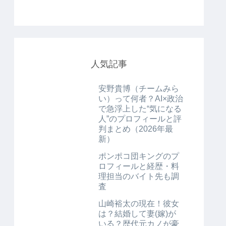
人気記事
安野貴博（チームみら
い）って何者？AI×政治
で急浮上した“気になる
人”のプロフィールと評
判まとめ（2026年最
新）
ポンポコ団キングのプ
ロフィールと経歴・料
理担当のバイト先も調
査
山崎裕太の現在！彼女
は？結婚して妻(嫁)が
いる？歴代元カノが豪