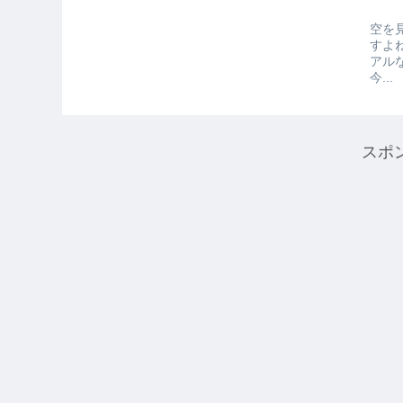
空を
すよ
アル
今...
スポ