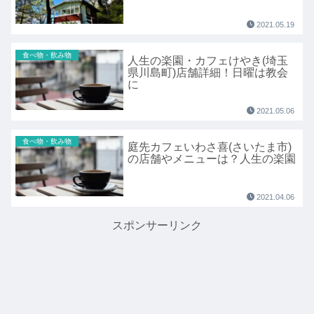
2021.05.19
食べ物・飲み物
人生の楽園・カフェけやき(埼玉
県川島町)店舗詳細！日曜は教会
に
2021.05.06
食べ物・飲み物
庭先カフェいわさ喜(さいたま市)
の店舗やメニューは？人生の楽園
2021.04.06
スポンサーリンク