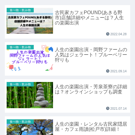
食べ物・飲み物
古民家カフェPOUND(あきる野
市)店舗詳細やメニューは？人生
の楽園出演
2022.04.28
食べ物・飲み物
人生の楽園出演・岡野ファームの
人気はジェラート！ブルーベリー
狩りも
2021.09.14
食べ物・飲み物
人生の楽園出演・芳泉茶寮の詳細
は？オンラインショップも調査
2021.07.14
食べ物・飲み物
人生の楽園・レンタル古民家隠居
屋・カフェ雨讀(松戸市)詳細！