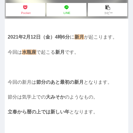
Pocket
LINE
コピー
2021年2月12日（金）4時6分
に
新月
が起こります。
今回は
水瓶座
で起こる
新月
です。
今回の新月は
節分のあと最初の新月
となります。
節分は気学上での
大みそか
のようなもの。
立春から暦の上では新しい年
となります。