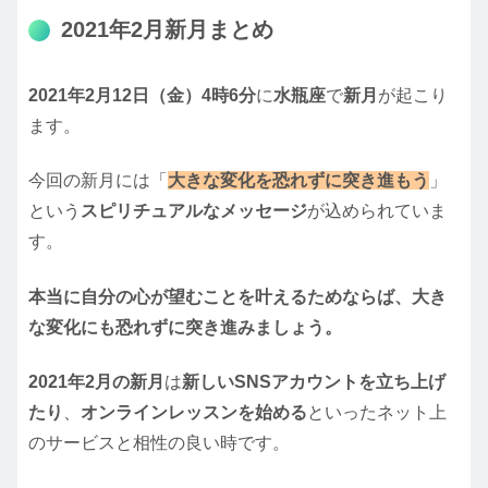
2021年2月新月まとめ
2021年2月12日（金）4時6分
に
水瓶座
で
新月
が起こり
ます。
今回の新月には「
大きな変化を恐れずに突き進もう
」
という
スピリチュアルなメッセージ
が込められていま
す。
本当に自分の心が望むことを叶えるためならば、大き
な変化にも恐れずに突き進みましょう。
2021年2月の新月
は
新しいSNSアカウントを立ち上げ
たり
、
オンラインレッスンを始める
といったネット上
のサービスと相性の良い時です。