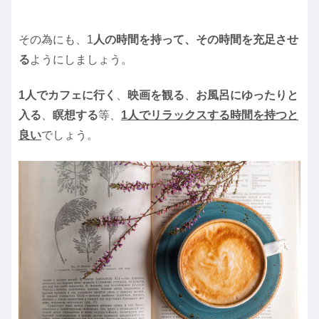
その為にも、1
人の時間を持って、その時間を充足させ
る
ようにしましょう。
1人でカフェに行く
、
映画を観る
、
お風呂にゆったりと
入る
、
瞑想する
等、
1人でリラックスする時間を持つと
良い
でしょう。