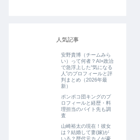
人気記事
安野貴博（チームみら
い）って何者？AI×政治
で急浮上した“気になる
人”のプロフィールと評
判まとめ（2026年最
新）
ポンポコ団キングのプ
ロフィールと経歴・料
理担当のバイト先も調
査
山崎裕太の現在！彼女
は？結婚して妻(嫁)が
いる？歴代元カノが豪