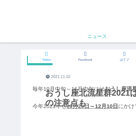
ニュース
Twitter
Facebook
はてブ
自然の話
2021.11.02
毎年10月中旬～11月中旬には
おうし座流
おうし座北流星群202
の注意点も
今年2021年も
10月20日～12月10日
にかけ