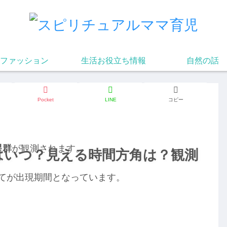
ファッション
生活お役立ち情報
自然の話
Pocket
LINE
コピー
星群
が観測されます。
1はいつ？見える時間方角は？観測
てが出現期間となっています。