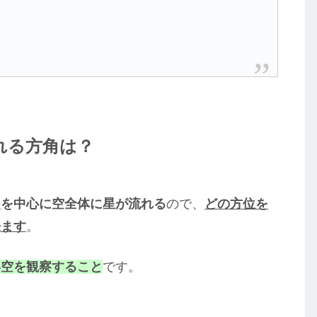
れる方角は？
点を中心に空全体に星が流れる
ので、
どの方位を
来ます
。
い空を観察すること
です。