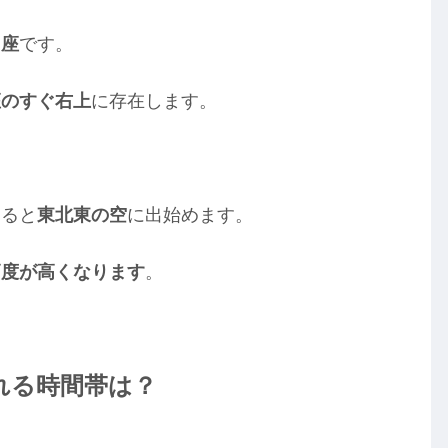
し座
です。
座のすぐ右上
に存在します。
すると
東北東の空
に出始めます。
高度が高くなります
。
られる時間帯は？