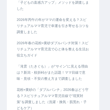
「子どもの直感力アップ」メソッドを調査しま
した
2026年丙午の年がママの運命を変える？スピ
リチュアルママ育児で幸運を引き寄せるコツを
調査しました
2026年春の花粉×黄砂ダブルパンチ対策！スピ
リチュアルママ育児流で心と体を整える生活お
役立ちガイド
「滝雲（たきぐも）」が“サイン”に見える理由
は？新潟・枝折峠がまた話題！ママ目線で意
味・見頃・不安の整え方まで調査しました
花粉×黄砂の「ダブルパンチ」2026春はどう守
る？スピリチュアルママ育児目線で“現実対
策”を調査しました（洗濯・換気・肌荒れ・子
どもケア）